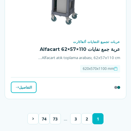
عربات تجميع النفايات ألفاكارت
عربة جمع نفايات Alfacart 62×57×110
Alfacart atık toplama arabası, 62x57x110 cm...
620x570x1100 mm
التفاصيل
…
74
73
3
2
1