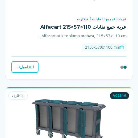
عربات تجميع النفايات ألفاكارت
عربة جمع نفايات Alfacart 215×57×110
Alfacart atık toplama arabası, 215x57x110 cm...
2150x570x1100 mm
التفاصيل
AC2816
قارن