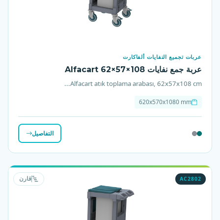
عربات تجميع النفايات ألفاكارت
عربة جمع نفايات Alfacart 62×57×108
Alfacart atık toplama arabası, 62x57x108 cm...
620x570x1080 mm
التفاصيل
AC2802
قارن