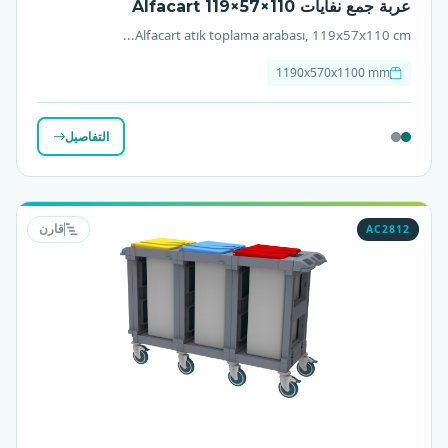
عربة جمع نفايات Alfacart 119×57×110
Alfacart atık toplama arabası, 119x57x110 cm...
1190x570x1100 mm
التفاصيل
AC2812
قارن