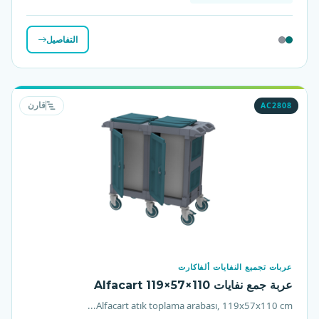
التفاصيل
AC2808
قارن
عربات تجميع النفايات ألفاكارت
عربة جمع نفايات Alfacart 119×57×110
Alfacart atık toplama arabası, 119x57x110 cm...