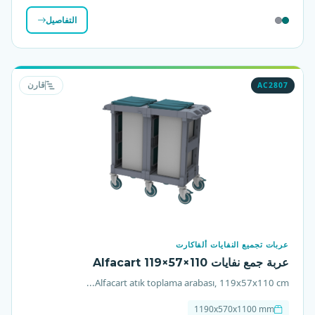
التفاصيل
AC2807
قارن
عربات تجميع النفايات ألفاكارت
عربة جمع نفايات Alfacart 119×57×110
Alfacart atık toplama arabası, 119x57x110 cm...
1190x570x1100 mm