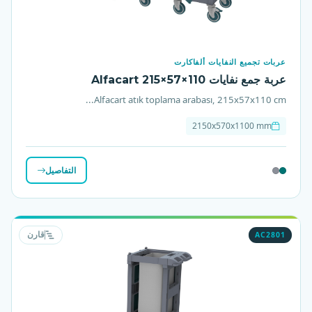
عربات تجميع النفايات ألفاكارت
عربة جمع نفايات Alfacart 215×57×110
Alfacart atık toplama arabası, 215x57x110 cm...
2150x570x1100 mm
التفاصيل
AC2801
قارن