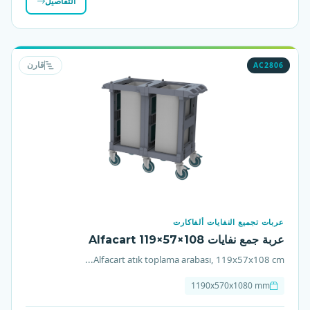
التفاصيل
AC2806
قارن
عربات تجميع النفايات ألفاكارت
عربة جمع نفايات Alfacart 119×57×108
Alfacart atık toplama arabası, 119x57x108 cm...
1190x570x1080 mm