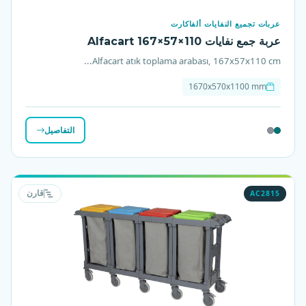
عربات تجميع النفايات ألفاكارت
عربة جمع نفايات Alfacart 167×57×110
Alfacart atık toplama arabası, 167x57x110 cm...
1670x570x1100 mm
التفاصيل
AC2815
قارن