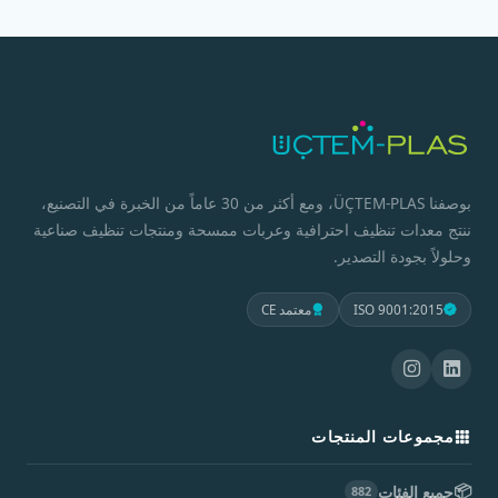
بوصفنا ÜÇTEM-PLAS، ومع أكثر من 30 عاماً من الخبرة في التصنيع،
ننتج معدات تنظيف احترافية وعربات ممسحة ومنتجات تنظيف صناعية
وحلولاً بجودة التصدير.
ISO 9001:2015
معتمد CE
مجموعات المنتجات
📦
جميع الفئات
882