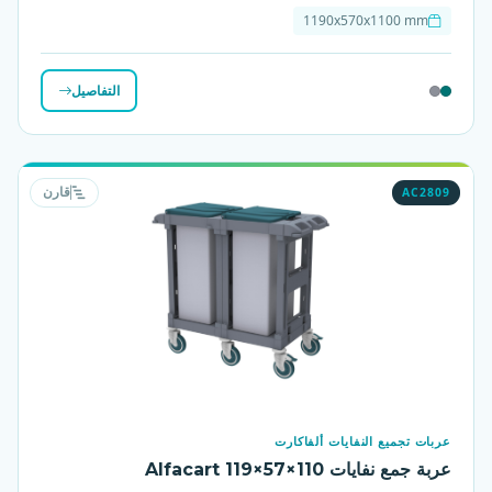
1190x570x1100 mm
التفاصيل
AC2809
قارن
عربات تجميع النفايات ألفاكارت
عربة جمع نفايات Alfacart 119×57×110