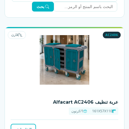
بحث
AC2406
قارن
عربة تنظيف Alfacart AC2406
161X57X110
1/كرتون