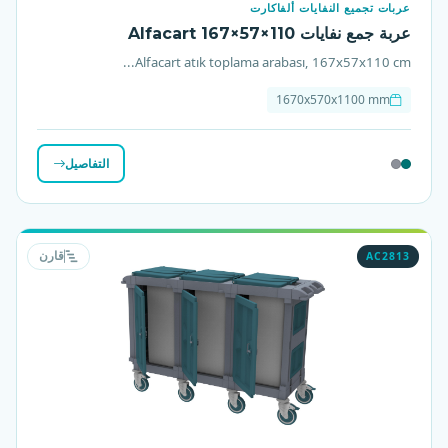
عربات تجميع النفايات ألفاكارت
عربة جمع نفايات Alfacart 167×57×110
Alfacart atık toplama arabası, 167x57x110 cm...
1670x570x1100 mm
التفاصيل
AC2813
قارن