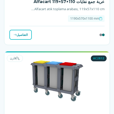
عربة جمع نفايات Alfacart 119×57×110
Alfacart atık toplama arabası, 119x57x110 cm...
1190x570x1100 mm
التفاصيل
AC2812
قارن