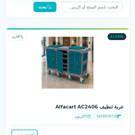
بحث
AC2406
قارن
عربة تنظيف Alfacart AC2406
161X57X110
1/كرتون