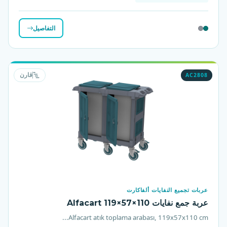
التفاصيل
AC2808
قارن
عربات تجميع النفايات ألفاكارت
عربة جمع نفايات Alfacart 119×57×110
Alfacart atık toplama arabası, 119x57x110 cm...