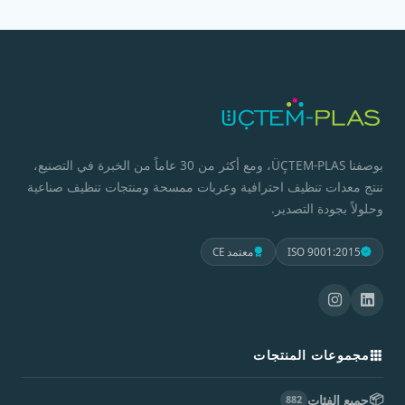
بوصفنا ÜÇTEM-PLAS، ومع أكثر من 30 عاماً من الخبرة في التصنيع،
ننتج معدات تنظيف احترافية وعربات ممسحة ومنتجات تنظيف صناعية
وحلولاً بجودة التصدير.
ISO 9001:2015
معتمد CE
مجموعات المنتجات
📦
جميع الفئات
882