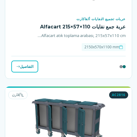
عربات تجميع النفايات ألفاكارت
عربة جمع نفايات Alfacart 215×57×110
Alfacart atık toplama arabası, 215x57x110 cm...
2150x570x1100 mm
التفاصيل
AC2816
قارن