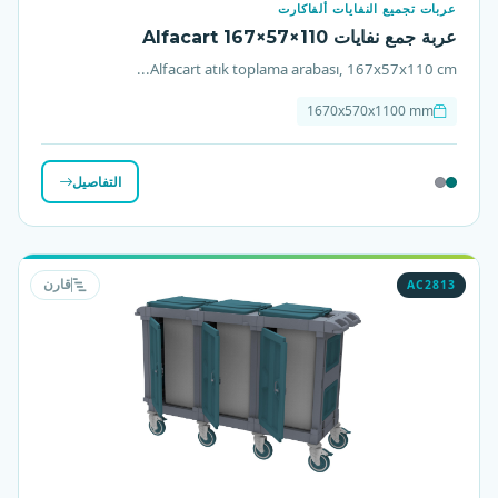
عربات تجميع النفايات ألفاكارت
عربة جمع نفايات Alfacart 167×57×110
Alfacart atık toplama arabası, 167x57x110 cm...
1670x570x1100 mm
التفاصيل
AC2813
قارن