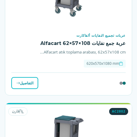
عربات تجميع النفايات ألفاكارت
عربة جمع نفايات Alfacart 62×57×108
Alfacart atık toplama arabası, 62x57x108 cm...
620x570x1080 mm
التفاصيل
AC2802
قارن