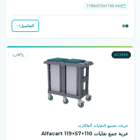
1190x570x1100 mm
التفاصيل
AC2809
قارن
عربات تجميع النفايات ألفاكارت
عربة جمع نفايات Alfacart 119×57×110