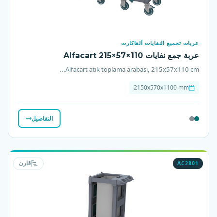
عربات تجميع النفايات ألفاكارت
عربة جمع نفايات Alfacart 215×57×110
Alfacart atık toplama arabası, 215x57x110 cm...
2150x570x1100 mm
التفاصيل
AC2801
قارن