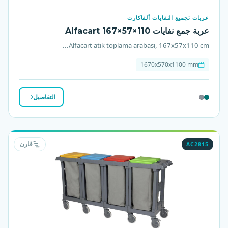
عربات تجميع النفايات ألفاكارت
عربة جمع نفايات Alfacart 167×57×110
Alfacart atık toplama arabası, 167x57x110 cm...
1670x570x1100 mm
التفاصيل
AC2815
قارن