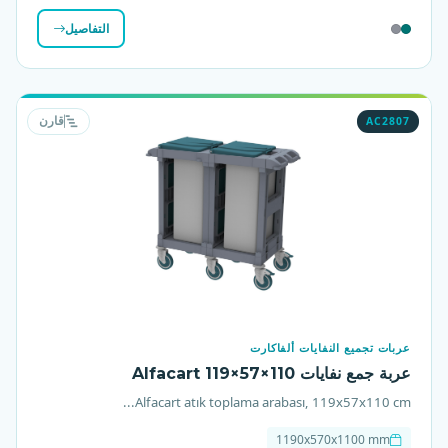
التفاصيل
AC2807
قارن
عربات تجميع النفايات ألفاكارت
عربة جمع نفايات Alfacart 119×57×110
Alfacart atık toplama arabası, 119x57x110 cm...
1190x570x1100 mm