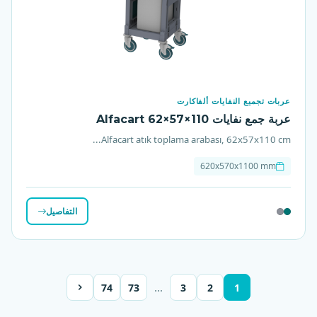
عربات تجميع النفايات ألفاكارت
عربة جمع نفايات Alfacart 62×57×110
Alfacart atık toplama arabası, 62x57x110 cm...
620x570x1100 mm
التفاصيل
…
74
73
3
2
1