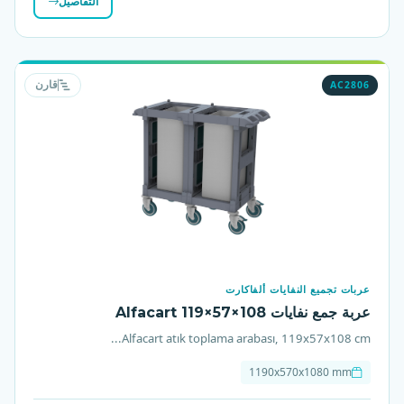
التفاصيل
AC2806
قارن
عربات تجميع النفايات ألفاكارت
عربة جمع نفايات Alfacart 119×57×108
Alfacart atık toplama arabası, 119x57x108 cm...
1190x570x1080 mm