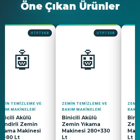
Öne Çıkan Ürünler
UTP736B
UTP735B
🤖
🤖
EMIN TEMIZLEME VE
ZEMIN TEMIZLEME VE
ZEMI
AKIM MAKINELERI
BAKIM MAKINELERI
BAKIM
inicili Akülü
Binicili Akülü
Binic
ilindirli Zemin
Zemin Yıkama
Zem
ıkama Makinesi
Makinesi 280+330
Maki
0+80 Lt
Lt
Lt