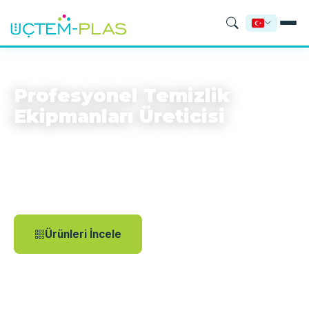
İHRACAT KALITESI
Profesyonel Temizlik
Ekipmanları Üreticisi
1997'den bu yana profesyonel temizlik ekipmanları
üretiyoruz. Mop arabaları, temizlik kovaları ve endüstriyel
çözümlerle 75+ ülkeye ihracat yapıyoruz.
Ürünleri İncele
Teklif Al