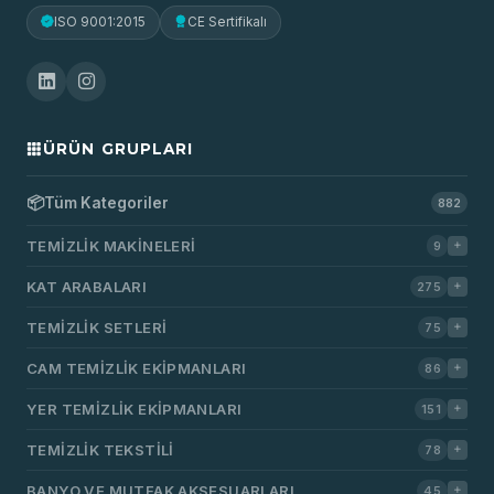
ISO 9001:2015
CE Sertifikalı
ÜRÜN GRUPLARI
📦
Tüm Kategoriler
882
TEMIZLIK MAKINELERI
9
KAT ARABALARI
275
TEMIZLIK SETLERI
75
CAM TEMIZLIK EKIPMANLARI
86
YER TEMIZLIK EKIPMANLARI
151
TEMIZLIK TEKSTILI
78
BANYO VE MUTFAK AKSESUARLARI
45