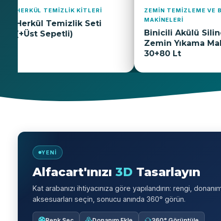
ZEMIN TEMIZLEME VE BAKIM
ZEMIN TEMIZLEME VE BAK
MAKINELERI
MAKINELERI
Binicili Akülü Silindirli
Binicili Akülü Zemin
Zemin Yıkama Makinesi
Yıkama Makinesi
30+80 Lt
280+330 Lt
YENI
Alfacart'ınızı
3D
Tasarlayın
Kat arabanızı ihtiyacınıza göre yapılandırın: rengi, donanı
aksesuarları seçin, sonucu anında 360° görün.
Renk Seç
Donanım Ekle
360° Görüntüle