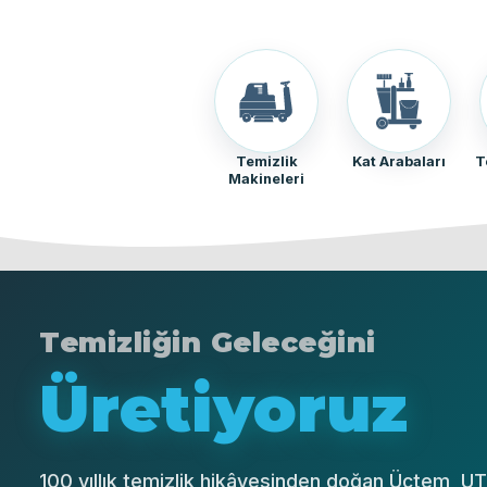
Temizlik
Kat Arabaları
T
Makineleri
Temizliğin Geleceğini
Üretiyoruz
100 yıllık temizlik hikâyesinden doğan Üçtem, U