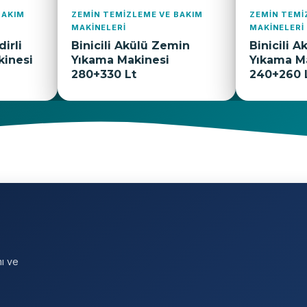
IM
ZEMIN TEMIZLEME VE BAKIM
ALFACART TEMI
MAKINELERI
Alfacart Tem
Binicili Akülü Zemin
152x76x123
Yıkama Makinesi
240+260 Lt
mı ve