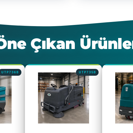
Öne Çıkan Ürünle
P735B
UTP734B