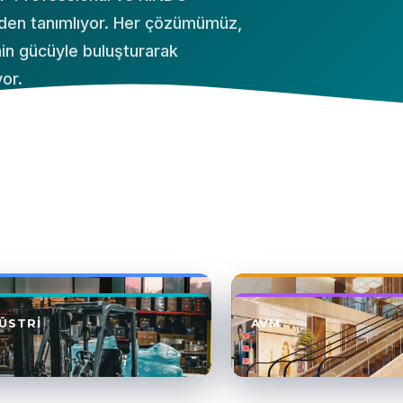
niden tanımlıyor. Her çözümümüz,
inin gücüyle buluşturarak
or.
TIM
OTEL
ÜSTRI
AVM