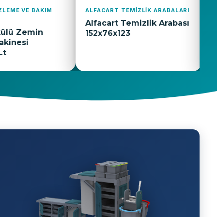
ZLIK ARABALARI
PASL
ALFACART Temizlik
izlik Arabası
Çift
Arabası AC2406
Cam