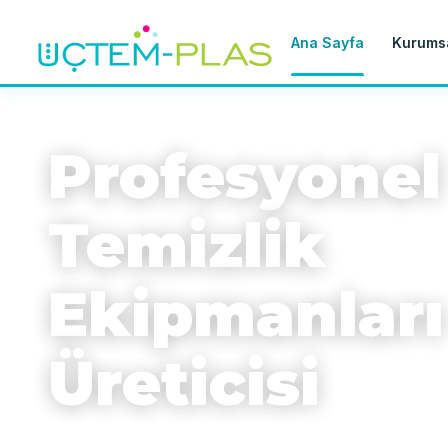
Ana Sayfa
Kurums
İHRACAT KALITESI
Profesyonel
Temizlik
Ekipmanları
Üreticisi