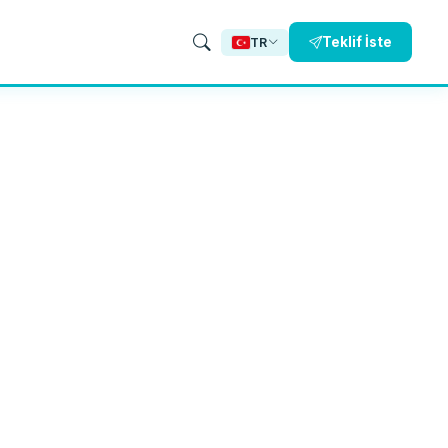
Teklif İste
TR