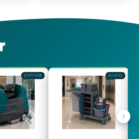
r
AC2112
AC2406