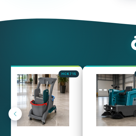
UTP736B
UT