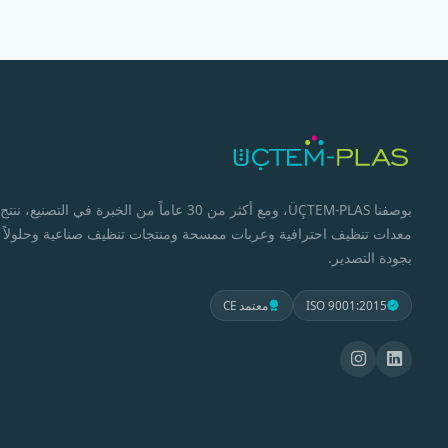
بوصفنا ÜÇTEM-PLAS، ومع أكثر من 30 عاماً من الخبرة في التصنيع، ننتج
معدات تنظيف احترافية وعربات ممسحة ومنتجات تنظيف صناعية وحلولاً
بجودة التصدير.
ISO 9001:2015
معتمد CE