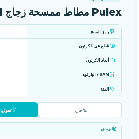
Pulex مطاط ممسحة زجاج 71 سم ناعم (LGMI 70025)
رمز المنتج
قطع في الكرتون
أبعاد الكرتون
EAN / الباركود
الفئة
قارن
نموذج
الوثائق