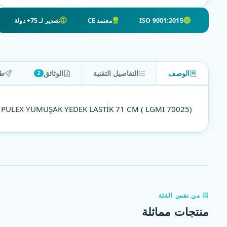
ISO 9001:2015
معتمد CE
تصدير لـ 75+ دولة
الوصف
التفاصيل التقنية
الوثائق
طل
2
PULEX YUMUŞAK YEDEK LASTİK 71 CM ( LGMI 70025)
من نفس الفئة
منتجات مماثلة