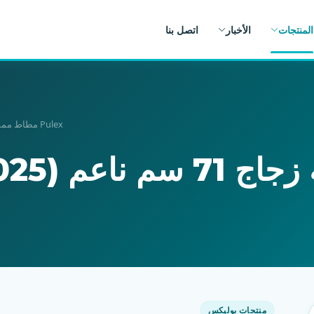
المنتجات
الأخبار
اتصل بنا
Pulex مطاط ممسحة زجاج 71 سم ناعم (LGMI 70025)
منتجات بوليكس