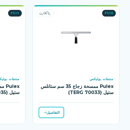
P511
P510
قارن
منتجات بوليكس
منتجات بولي
Pulex ممسحة زجاج 35 سم ستانلس
ستيل (TERG 70033)
ستيل (TERG 70035)
التفاصيل