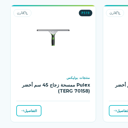
P519
قارن
قارن
منتجات بوليكس
ة زجاج 35 سم أخضر
Pulex ممسحة زجاج 45 سم أخضر
(TERG 70158)
لتفاصيل
التفاصيل