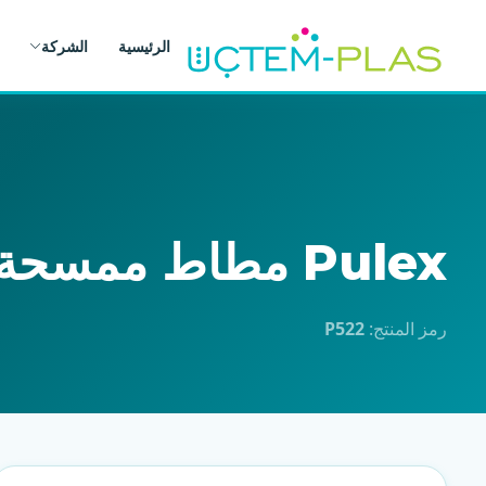
الرئيسية
الشركة
Pulex مطاط ممسحة زجاج 71 سم ناعم (LGMI 70025)
رمز المنتج:
P522