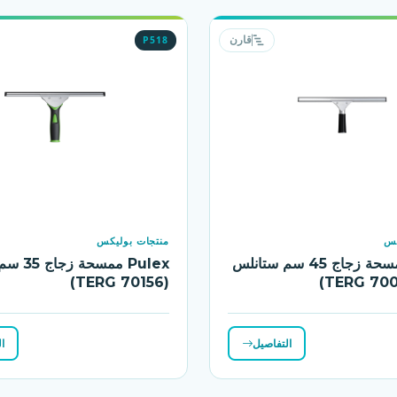
P518
قارن
كس
منتجات بوليكس
Pulex ممسحة زجاج 45 سم ستانلس
Pulex ممسح
(TERG 70156)
التفاصيل
ا