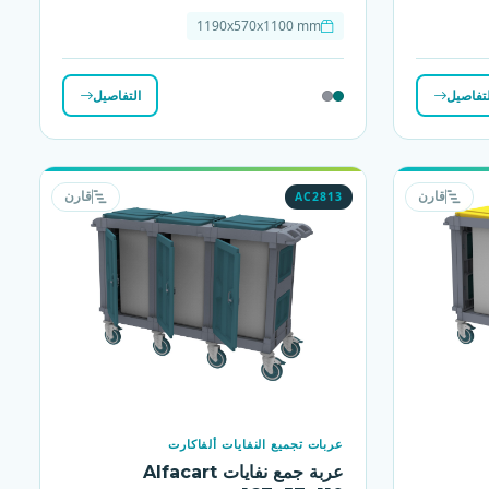
1190x570x1100 mm
لتفاصيل
التفاصيل
AC2813
قارن
قارن
عربات تجميع النفايات ألفاكارت
عربة جمع نفايات Alfacart