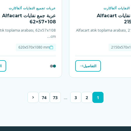
لنفايات ألفاكارت
عربات تجميع النفايات ألفاكارت
عربة جمع نفايات Alfacart
عربة جمع نفايات Alfacart
62×57×108
21
atık toplama arabası, 62x57x108
Alfacart atık toplama arabası,
cm...
620x570x1080 mm
2150x570x
التفاصيل
ا
…
74
73
3
2
1