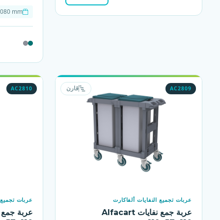
1080 mm
AC2810
AC2809
قارن
عربات تجميع النفايات ألفاكارت
عربات تجميع ا
عربة جمع نفايات Alfacart