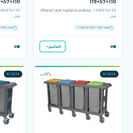
9×57×110
119×57×110
 119x57x110
Alfacart atık toplama arabası, 119x57x110
cm...
cm...
1100 mm
1190x570x1100 mm
التفاصيل
AC2816
AC2815
قارن