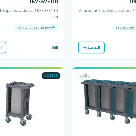
167×57×110
11
tık toplama arabası, 167x57x110
Alfacart atık toplama arabası,
cm...
1670x570x1100 mm
1190x570x
التفاصيل
ا
AC2801
قارن