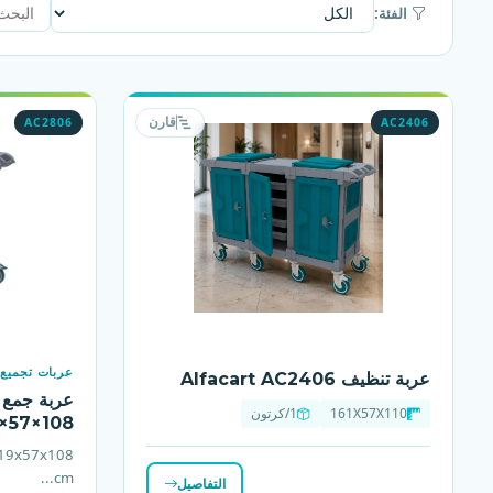
الفئة:
AC2806
AC2406
قارن
عربات تجميع ا
عربة تنظيف Alfacart AC2406
161X57X110
1/كرتون
9×57×108
 119x57x108
cm...
التفاصيل