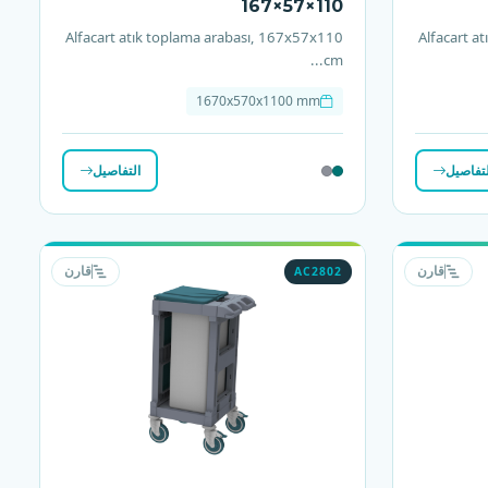
167×57×110
Alfacart atık toplama arabası, 167x57x110
Alfacart a
cm...
1670x570x1100 mm
لتفاصيل
التفاصيل
AC2802
قارن
قارن