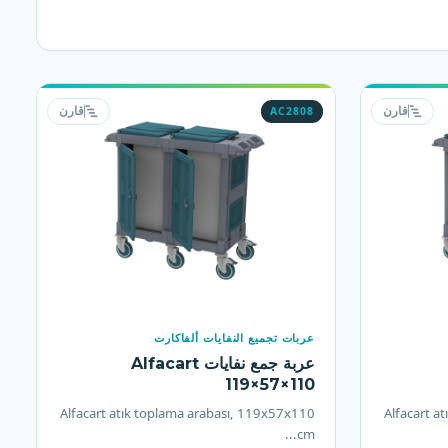
AC2808
قارن
قارن
عربات تجميع النفايات ألفاكارت
عربة جمع نفايات Alfacart
119×57×110
Alfacart atık toplama arabası, 119x57x110
Alfacart a
cm...