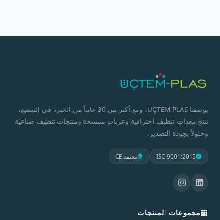
بوصفنا ÜÇTEM-PLAS، ومع أكثر من 30 عاماً من الخبرة في التصنيع،
ننتج معدات تنظيف احترافية وعربات ممسحة ومنتجات تنظيف صناعية
وحلولاً بجودة التصدير.
ISO 9001:2015
معتمد CE
مجموعات المنتجات