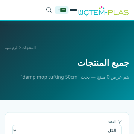
المنتجات
الرئيسية
جميع المنتجات
يتم عرض 0 منتج — بحث "damp mop tufting 50cm"
الفئة: