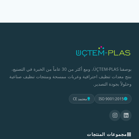
بوصفنا ÜÇTEM-PLAS، ومع أكثر من 30 عاماً من الخبرة في التصنيع،
ننتج معدات تنظيف احترافية وعربات ممسحة ومنتجات تنظيف صناعية
وحلولاً بجودة التصدير.
ISO 9001:2015
معتمد CE
مجموعات المنتجات