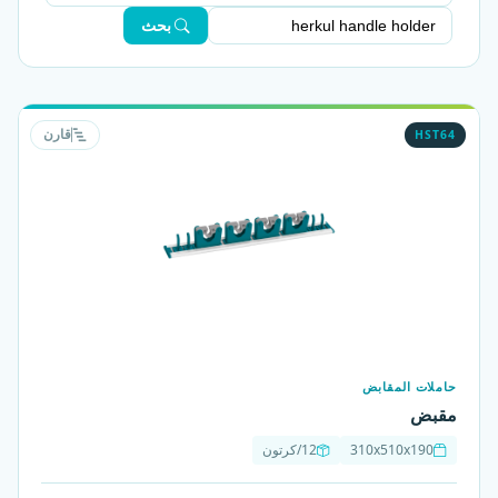
بحث
HST64
قارن
حاملات المقابض
مقبض
310x510x190
12/كرتون