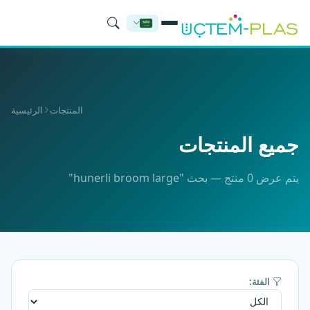
المنتجات
الرئيسية
جميع المنتجات
يتم عرض 0 منتج — بحث "hunerli broom large"
الفئة: