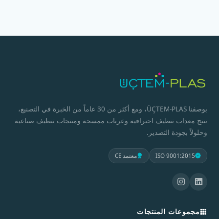
بوصفنا ÜÇTEM-PLAS، ومع أكثر من 30 عاماً من الخبرة في التصنيع،
ننتج معدات تنظيف احترافية وعربات ممسحة ومنتجات تنظيف صناعية
وحلولاً بجودة التصدير.
ISO 9001:2015
معتمد CE
مجموعات المنتجات