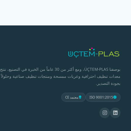
بوصفنا ÜÇTEM-PLAS، ومع أكثر من 30 عاماً من الخبرة في التصنيع، ننتج
معدات تنظيف احترافية وعربات ممسحة ومنتجات تنظيف صناعية وحلولاً
بجودة التصدير.
ISO 9001:2015
معتمد CE