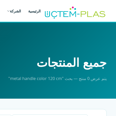
الرئيسية
الشركة
جميع المنتجات
يتم عرض 0 منتج — بحث "metal handle color 120 cm"