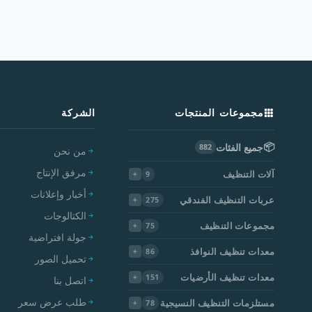
مجموعات المنتجات
الشركة
📦
جميع الفئات
882
من نحن
مرفق الإنتاج
آلات التنظيف
9
أخبار وإعلانات
عربات التنظيف الفندقي
275
الكتالوجات
مجموعات التنظيف
75
جولة افتراضية
معدات تنظيف النوافذ
86
تحميل الصور
معدات تنظيف الأرضيات
151
اتصل بنا
طلب عرض سعر
مستلزمات التنظيف النسيجية
78