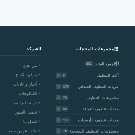
مجموعات المنتجات
الشركة
📦
جميع الفئات
882
من نحن
مرفق الإنتاج
آلات التنظيف
9
أخبار وإعلانات
عربات التنظيف الفندقي
275
الكتالوجات
مجموعات التنظيف
75
جولة افتراضية
معدات تنظيف النوافذ
86
تحميل الصور
معدات تنظيف الأرضيات
151
اتصل بنا
طلب عرض سعر
مستلزمات التنظيف النسيجية
78