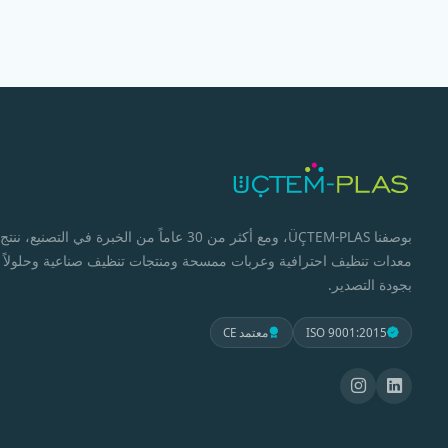
بوصفنا ÜÇTEM-PLAS، ومع أكثر من 30 عاماً من الخبرة في التصنيع، ننتج
معدات تنظيف احترافية وعربات ممسحة ومنتجات تنظيف صناعية وحلولاً
بجودة التصدير.
ISO 9001:2015
معتمد CE