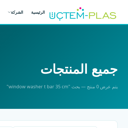
الرئيسية
الشركة
جميع المنتجات
يتم عرض 0 منتج — بحث "window washer t bar 35 cm"