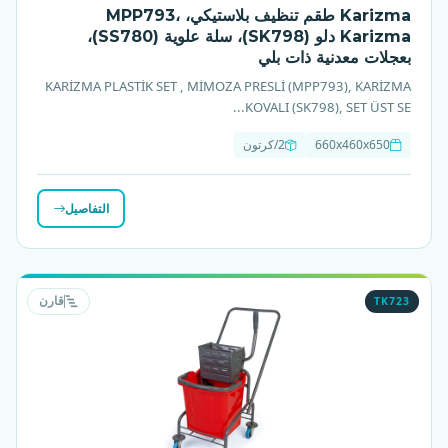
Karizma طقم تنظيف بلاستيكي، MPP793،
Karizma دلو (SK798)، سلة علوية (SS780)،
بعجلات معدنية ذات بلي
KARİZMA PLASTİK SET , MİMOZA PRESLİ (MPP793), KARİZMA
KOVALI (SK798), SET ÜST SE...
660x460x650
2/كرتون
التفاصيل
TK723
قارن