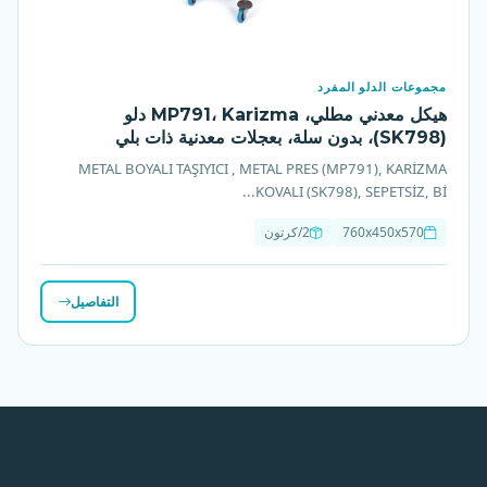
مجموعات الدلو المفرد
هيكل معدني مطلي، MP791، Karizma دلو
(SK798)، بدون سلة، بعجلات معدنية ذات بلي
METAL BOYALI TAŞIYICI , METAL PRES (MP791), KARİZMA
KOVALI (SK798), SEPETSİZ, Bİ...
760x450x570
2/كرتون
التفاصيل