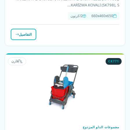
KARİZMA KOVALI (SK798), S...
660x460x650
2/كرتون
التفاصيل
CK771
قارن
مجموعات الدلو المزدوج