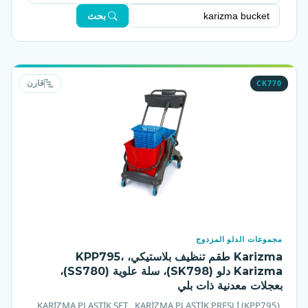
بحث
CK770
قارن
مجموعات الدلو المزدوج
Karizma طقم تنظيف بلاستيكي، KPP795،
Karizma دلو (SK798)، سلة علوية (SS780)،
بعجلات معدنية ذات بلي
KARİZMA PLASTİK SET , KARİZMA PLASTİK PRESLİ (KPP795),